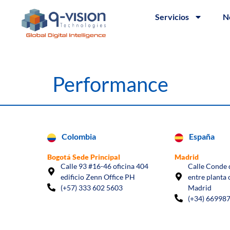
Servicios
N
Performance
Colombia
España
Bogotá Sede Principal
Madrid
Calle 93 #16-46 oficina 404
Calle Conde d
edificio Zenn Office PH
entre planta 
(+57) 333 602 5603
Madrid
(+34) 66998