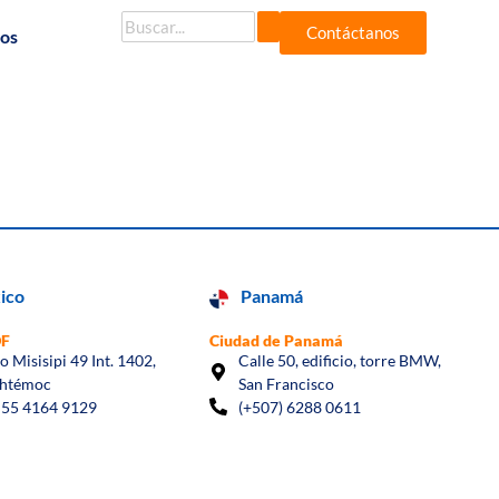
Contáctanos
dos
ico
Panamá
DF
Ciudad de Panamá
io Misisipi 49 Int. 1402,
Calle 50, edificio, torre BMW,
htémoc
San Francisco
 55 4164 9129
(+507) 6288 0611