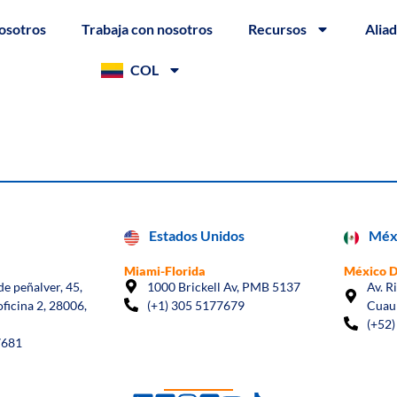
osotros
Trabaja con nosotros
Recursos
Alia
COL
Estados Unidos
Méx
Miami-Florida
México 
e peñalver, 45,
1000 Brickell Av, PMB 5137
Av. R
oficina 2, 28006,
(+1) 305 5177679
Cuau
(+52)
7681