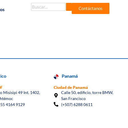
Contáctanos
dos
ico
Panamá
DF
Ciudad de Panamá
io Misisipi 49 Int. 1402,
Calle 50, edificio, torre BMW,
htémoc
San Francisco
 55 4164 9129
(+507) 6288 0611