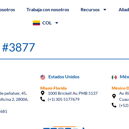
osotros
Trabaja con nosotros
Recursos
Alia
COL
l #3877
Estados Unidos
Méx
Miami-Florida
México 
e peñalver, 45,
1000 Brickell Av, PMB 5137
Av. R
oficina 2, 28006,
(+1) 305 5177679
Cuau
(+52)
7681