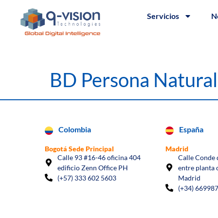
Servicios
N
BD Persona Natura
Colombia
España
Bogotá Sede Principal
Madrid
Calle 93 #16-46 oficina 404
Calle Conde d
edificio Zenn Office PH
entre planta 
(+57) 333 602 5603
Madrid
(+34) 66998