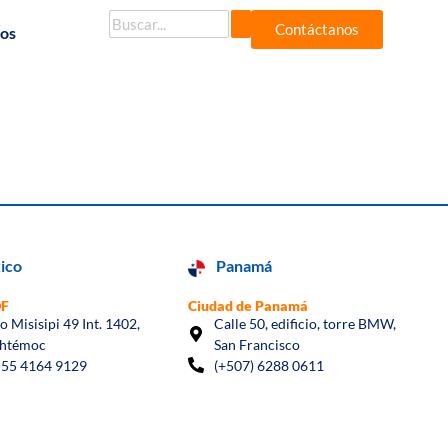
Contáctanos
dos
ico
Panamá
DF
Ciudad de Panamá
io Misisipi 49 Int. 1402,
Calle 50, edificio, torre BMW,
htémoc
San Francisco
 55 4164 9129
(+507) 6288 0611