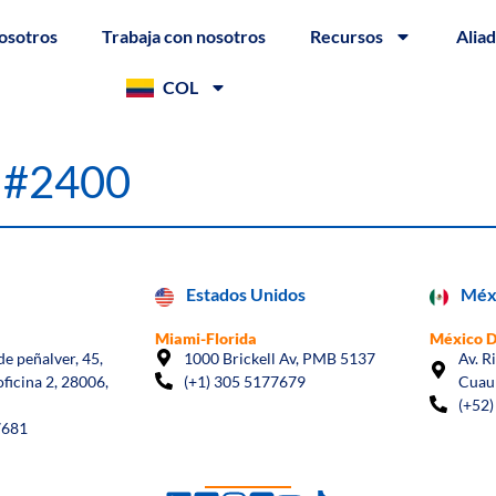
osotros
Trabaja con nosotros
Recursos
Alia
COL
a #2400
Estados Unidos
Méx
Miami-Florida
México 
e peñalver, 45,
1000 Brickell Av, PMB 5137
Av. R
oficina 2, 28006,
(+1) 305 5177679
Cuau
(+52)
7681