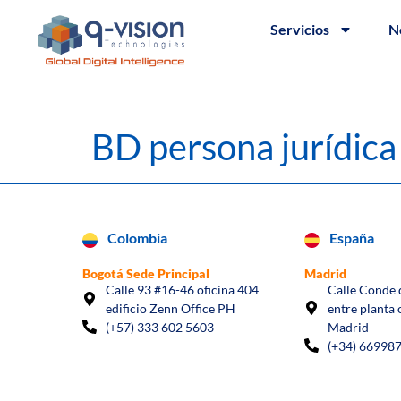
Servicios
N
BD persona jurídic
Colombia
España
Bogotá Sede Principal
Madrid
Calle 93 #16-46 oficina 404
Calle Conde d
edificio Zenn Office PH
entre planta 
(+57) 333 602 5603
Madrid
(+34) 66998