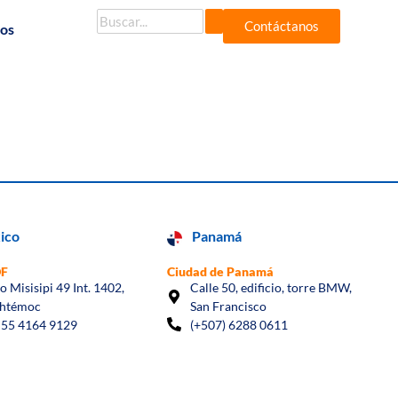
Contáctanos
dos
ico
Panamá
DF
Ciudad de Panamá
io Misisipi 49 Int. 1402,
Calle 50, edificio, torre BMW,
htémoc
San Francisco
 55 4164 9129
(+507) 6288 0611