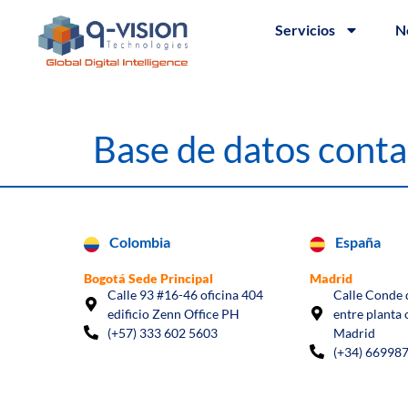
Servicios
N
Base de datos cont
Colombia
España
Bogotá Sede Principal
Madrid
Calle 93 #16-46 oficina 404
Calle Conde d
edificio Zenn Office PH
entre planta 
(+57) 333 602 5603
Madrid
(+34) 66998