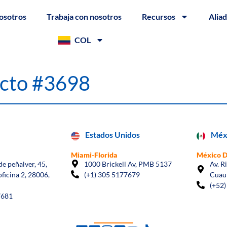
osotros
Trabaja con nosotros
Recursos
Alia
COL
acto #3698
Estados Unidos
Méx
Miami-Florida
México 
e peñalver, 45,
1000 Brickell Av, PMB 5137
Av. R
oficina 2, 28006,
(+1) 305 5177679
Cuau
(+52)
7681