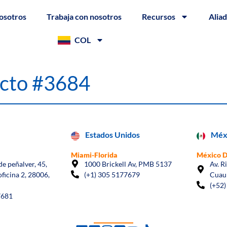
osotros
Trabaja con nosotros
Recursos
Alia
COL
acto #3684
Estados Unidos
Méx
Miami-Florida
México 
e peñalver, 45,
1000 Brickell Av, PMB 5137
Av. R
oficina 2, 28006,
(+1) 305 5177679
Cuau
(+52)
7681