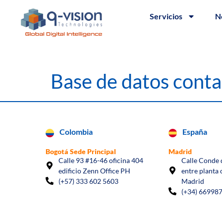
Servicios
N
Base de datos cont
Colombia
España
Bogotá Sede Principal
Madrid
Calle 93 #16-46 oficina 404
Calle Conde d
edificio Zenn Office PH
entre planta 
(+57) 333 602 5603
Madrid
(+34) 66998