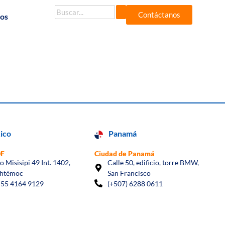
Contáctanos
dos
ico
Panamá
DF
Ciudad de Panamá
io Misisipi 49 Int. 1402,
Calle 50, edificio, torre BMW,
htémoc
San Francisco
 55 4164 9129
(+507) 6288 0611